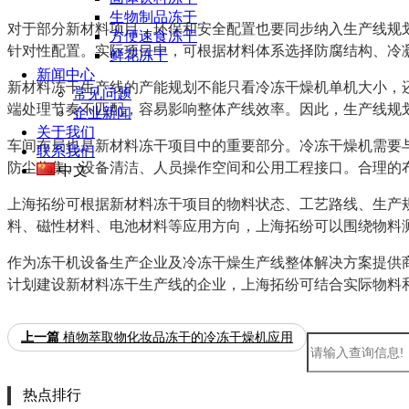
生物制品冻干
对于部分新材料项目，环保和安全配置也要同步纳入生产线规
方便速食冻干
针对性配置。实际项目中，可根据材料体系选择防腐结构、冷
鲜花冻干
新闻中心
新材料冻干生产线的产能规划不能只看冷冻干燥机单机大小，
常见问题
端处理节奏不匹配，容易影响整体产线效率。因此，生产线规
企业新闻
关于我们
车间布局也是新材料冻干项目中的重要部分。冷冻干燥机需要
联系我们
防尘收集、设备清洁、人员操作空间和公用工程接口。合理的
中文
上海拓纷可根据新材料冻干项目的物料状态、工艺路线、生产
料、磁性材料、电池材料等应用方向，上海拓纷可以围绕物料
作为冻干机设备生产企业及冷冻干燥生产线整体解决方案提供
计划建设新材料冻干生产线的企业，上海拓纷可结合实际物料
上一篇
植物萃取物化妆品冻干的冷冻干燥机应用
热点排行