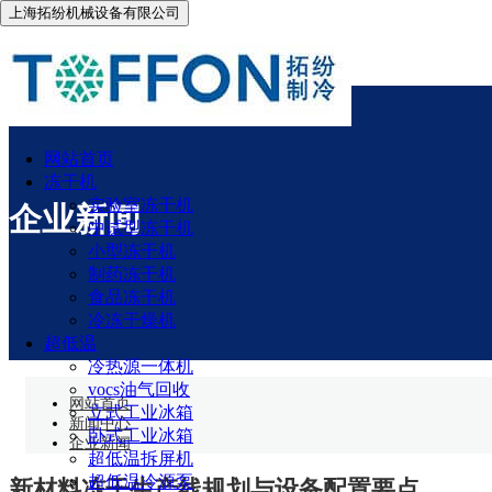
上海拓纷机械设备有限公司
网站首页
冻干机
实验室冻干机
企业新闻
中试型冻干机
小型冻干机
制药冻干机
食品冻干机
冷冻干燥机
超低温
冷热源一体机
vocs油气回收
网站首页
立式工业冰箱
新闻中心
卧式工业冰箱
企业新闻
超低温拆屏机
超低温冷源泵
新材料冻干生产线规划与设备配置要点