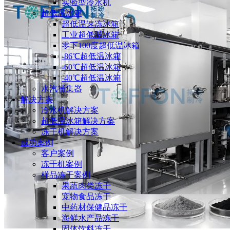
实验型冷水机
超低温冰箱
超低温速冻冰箱
工业超低温冰箱
零下100度超低温冰箱
-86℃超低温冰箱
-60℃超低温冰箱
-40℃超低温冰箱
水汽捕集器
解决方案
冷水机解决方案
超低温冰箱解决方案
冻干机解决方案
成功案例
客户案例
冻干机案例
样品冻干案例
果蔬肉类冻干
宠物食品冻干
中药材保健品冻干
海鲜水产品冻干
固体饮料冻干