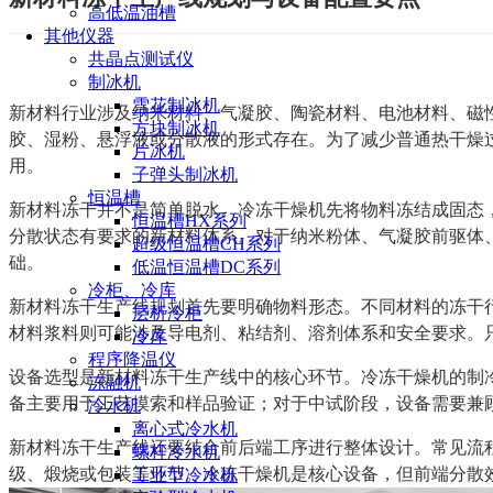
高低温油槽
其他仪器
共晶点测试仪
制冰机
雪花制冰机
新材料行业涉及纳米材料、气凝胶、陶瓷材料、电池材料、磁
方块制冰机
胶、湿粉、悬浮液或分散液的形式存在。为了减少普通热干燥
片冰机
用。
子弹头制冰机
恒温槽
新材料冻干并不是简单脱水。冷冻干燥机先将物料冻结成固态
恒温槽HX系列
分散状态有要求的新材料体系。对于纳米粉体、气凝胶前驱体
超级恒温槽CH系列
础。
低温恒温槽DC系列
冷柜、冷库
新材料冻干生产线规划首先要明确物料形态。不同材料的冻干
层析冷柜
材料浆料则可能涉及导电剂、粘结剂、溶剂体系和安全要求。
冷库
程序降温仪
设备选型是新材料冻干生产线中的核心环节。冷冻干燥机的制
冻融机
备主要用于工艺摸索和样品验证；对于中试阶段，设备需要兼
冷水机
离心式冷水机
新材料冻干生产线还要结合前后端工序进行整体设计。常见流
螺杆冷水机
级、煅烧或包装等环节。冷冻干燥机是核心设备，但前端分散
工业型冷水机