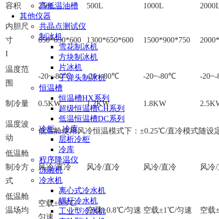
容积
250L
高低温油槽
500L
1000L
2000
其他仪器
内胆尺
共晶点测试仪
制冰机
寸
650*650*600
1300*650*600
1500*900*750
2000
雪花制冰机
I
方块制冰机
片冰机
温度范
-20~-80℃
-20~-80℃
-20~-80℃
-20~
子弹头制冰机
围
恒温槽
恒温槽HX系列
制冷量
0.5KW
1.2KW
1.8KW
2.5K
超级恒温槽CH系列
低温恒温槽DC系列
温度波
冷柜、冷库
低温舱使用风冷恒温模式下：±0.25℃/直冷模式随设
动
层析冷柜
冷库
低温舱
程序降温仪
制冷方
风冷/直冷
风冷/直冷
风冷/直冷
风冷
冻融机
冷水机
式
离心式冷水机
低温舱
螺杆冷水机
空载±0.5℃/
温场均
空载±0.8℃/匀速
空载±1℃/匀速
空载±
工业型冷水机
匀速