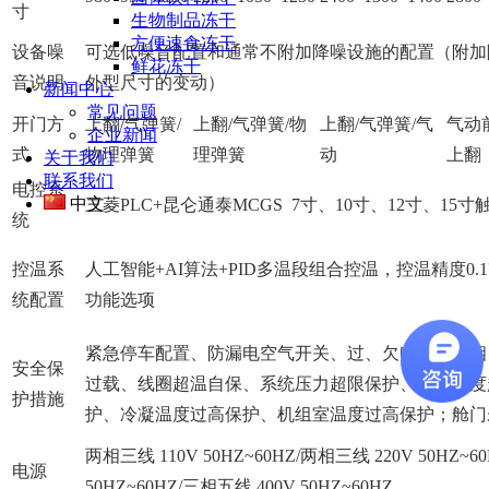
寸
生物制品冻干
方便速食冻干
设备噪
可选低噪音配置和通常不附加降噪设施的配置（附加
鲜花冻干
音说明
外型尺寸的变动）
新闻中心
常见问题
开门方
上翻/气弹簧/
上翻/气弹簧/物
上翻/气弹簧/气
气动
企业新闻
式
物理弹簧
理弹簧
动
上翻
关于我们
联系我们
电控系
中文
三菱PLC+昆仑通泰MCGS 7寸、10寸、12寸、15
统
控温系
人工智能+AI算法+PID多温段组合控温，控温精度0
统配置
功能选项
紧急停车配置、防漏电空气开关、过、欠电压、缺相
安全保
过载、线圈超温自保、系统压力超限保护、排气温度
护措施
护、冷凝温度过高保护、机组室温度过高保护；舱门
两相三线 110V 50HZ~60HZ/两相三线 220V 50HZ~6
电源
50HZ~60HZ/三相五线 400V 50HZ~60HZ