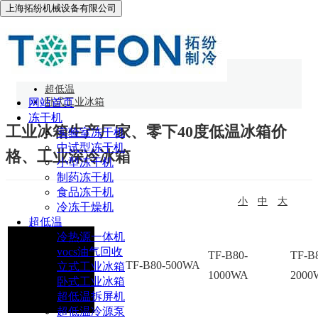
上海拓纷机械设备有限公司
卧式工业冰箱
网站首页
超低温
网站首页
卧式工业冰箱
冻干机
工业冰箱生产厂家、零下40度低温冰箱价
实验室冻干机
中试型冻干机
格、工业深冷冰箱
小型冻干机
制药冻干机
食品冻干机
小
中
大
冷冻干燥机
超低温
型号
冷热源一体机
vocs油气回收
Model
TF-B80-
TF-B80-
TF-B
TF-B80-500WA
立式工业冰箱
250WA
1000WA
2000
参数
卧式工业冰箱
Parameter
超低温拆屏机
超低温冷源泵