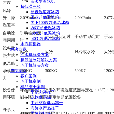
实验型冷水机
匀度
超低温冰箱
风冷
超低温速冻冰箱
工业超低温冰箱
升、降
2.0℃/min
2.0℃/min
2.0℃/min
2.0℃
零下100度超低温冰箱
温速率
-86℃超低温冰箱
自动除
手动/自动定
-60℃超低温冰箱
手动/自动定时
手动/自动定时
手动
-40℃超低温冰箱
霜周期
时
水汽捕集器
设备散
解决方案
风冷
风冷
风冷或水冷
风冷
冷水机解决方案
热方式
超低温冰箱解决方案
低温舱
冻干机解决方案
承载能
成功案例
200KG
300KG
500KG
1200
客户案例
力
冻干机案例
样品冻干案例
设备使
标准款设备，使用的环境温度范围界定在：+5℃~+2
果蔬肉类冻干
用环境
能会降低，须说明定制超范围设备
宠物食品冻干
中药材保健品冻干
海鲜水产品冻干
外形尺
980*990*1150
2250*1050*1250
2400*1300*1400
2800
固体饮料冻干