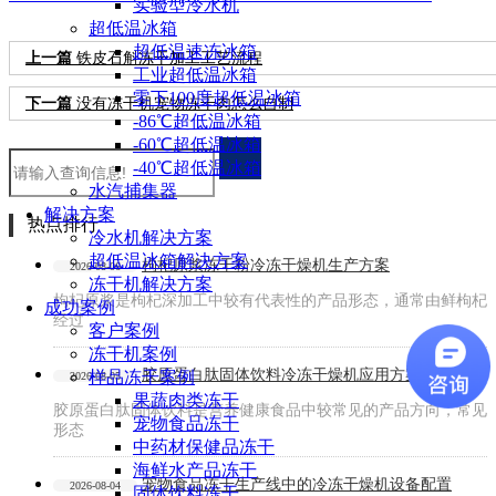
实验型冷水机
超低温冰箱
超低温速冻冰箱
上一篇
铁皮石斛冻干加工工艺流程
工业超低温冰箱
零下100度超低温冰箱
下一篇
没有冻干机宠物冻干肉怎么自制
-86℃超低温冰箱
-60℃超低温冰箱
-40℃超低温冰箱
水汽捕集器
解决方案
热点排行
冷水机解决方案
超低温冰箱解决方案
枸杞原浆冻干粉冷冻干燥机生产方案
2026-08-06
冻干机解决方案
枸杞原浆是枸杞深加工中较有代表性的产品形态，通常由鲜枸杞
成功案例
经过
客户案例
冻干机案例
胶原蛋白肽固体饮料冷冻干燥机应用方案
样品冻干案例
2026-08-05
果蔬肉类冻干
胶原蛋白肽固体饮料是营养健康食品中较常见的产品方向，常见
宠物食品冻干
形态
中药材保健品冻干
海鲜水产品冻干
宠物食品冻干生产线中的冷冻干燥机设备配置
2026-08-04
固体饮料冻干