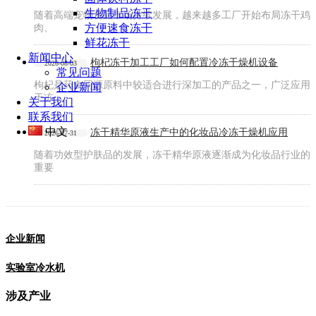
生物制品冻干
随着高端宠物食品市场持续发展，越来越多工厂开始布局冻干鸡
方便速食冻干
肉、
鲜花冻干
新闻中心
枸杞冻干加工工厂如何配置冷冻干燥机设备
2026-08-03
常见问题
枸杞是药食同源原料中较适合进行深加工的产品之一，广泛应用
企业新闻
于冻
关于我们
联系我们
中文
冻干精华原液生产中的化妆品冷冻干燥机应用
2026-07-31
随着功效型护肤品的发展，冻干精华原液逐渐成为化妆品行业的
重要
企业新闻
实验室冷水机
涉及产业