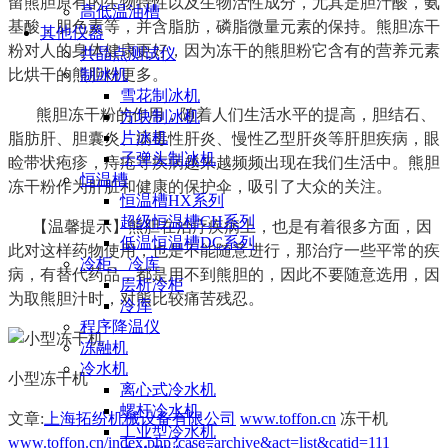
留熊胆原有的生物特性以及生物活性成分，尤其是胆汁酸，氨
高低温油槽
基酸，胆色素等，并含脂肪，磷脂微量元素的保持。熊胆冻干
其他仪器
粉对人的身体健康更好，因为冻干的熊胆粉它含有的营养元素
共晶点测试仪
比烘干的熊胆粉更多。
制冰机
雪花制冰机
熊胆冻干粉的作用，随着人们生活水平的提高，胆结石、
方块制冰机
片冰机
脂肪肝、胆囊炎、病毒性肝炎、慢性乙型肝炎等肝胆疾病，眼
子弹头制冰机
睑带状疱疹，痔疮等疾病越来越频频出现在我们生活中。熊胆
恒温槽
冻干粉作为肝脏和健康的保护伞，吸引了大众的关注。
恒温槽HX系列
超级恒温槽CH系列
【温馨提示】熊胆在治疗疾病上，也是有着很多方面，因
低温恒温槽DC系列
此对这样药物使用，也是不能随意进行，那治疗一些平常的疾
冷柜、冷库
病，有替代药品，都是用不到熊胆的，因此不要随意选用，因
层析冷柜
为取熊胆汁时，对熊比较痛苦残忍。
冷库
程序降温仪
冻融机
冷水机
小型冻干机
离心式冷水机
螺杆冷水机
文章:
上海拓纷机械设备有限公司
www.toffon.cn
冻干机
工业型冷水机
www.toffon.cn/index.php?case=archive&act=list&catid=111