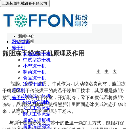
上海拓纷机械设备有限公司
企业新闻
网站首页
新闻中心
网站首页
企业新闻
冻干机
熊胆冻干粉冻干机原理及作用
实验室冻干机
中试型冻干机
小型冻干机
制药冻干机
小
中
大
食品冻干机
熊胆、麝香、虎骨、牛黄作为四大动物名贵药材，熊胆冻
冷冻干燥机
超低温
干粉是区别于传统烘干的高温干燥加工技术，其原理是熊胆汁
冷热源一体机
放到
冻干机
设备的干燥室，开始制冷，零下40度低温将熊胆汁
vocs油气回收
冻结，然后控温抽真空使得熊胆汁里面固态冰变成汽态升华出
立式工业冰箱
来，从而剩下干燥的熊胆冻干粉末。
卧式工业冰箱
超低温拆屏机
与烘干熊胆粉相比，冻干的低温干燥加工方式，能很好保
超低温冷源泵